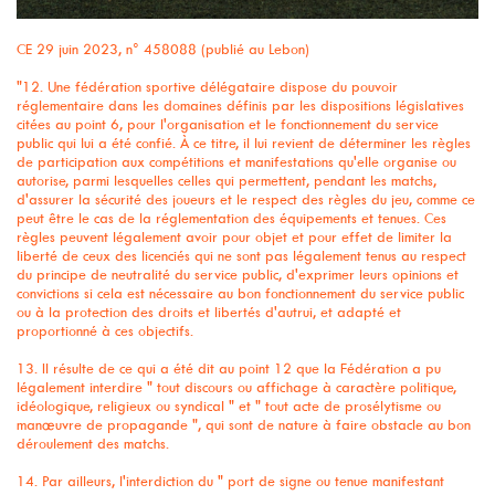
CE 29 juin 2023, n° 458088 (publié au Lebon)
"12. Une fédération sportive délégataire dispose du pouvoir
réglementaire dans les domaines définis par les dispositions législatives
citées au point 6, pour l'organisation et le fonctionnement du service
public qui lui a été confié. À ce titre, il lui revient de déterminer les règles
de participation aux compétitions et manifestations qu'elle organise ou
autorise, parmi lesquelles celles qui permettent, pendant les matchs,
d'assurer la sécurité des joueurs et le respect des règles du jeu, comme ce
peut être le cas de la réglementation des équipements et tenues. Ces
règles peuvent légalement avoir pour objet et pour effet de limiter la
liberté de ceux des licenciés qui ne sont pas légalement tenus au respect
du principe de neutralité du service public, d'exprimer leurs opinions et
convictions si cela est nécessaire au bon fonctionnement du service public
ou à la protection des droits et libertés d'autrui, et adapté et
proportionné à ces objectifs.
13. Il résulte de ce qui a été dit au point 12 que la Fédération a pu
légalement interdire " tout discours ou affichage à caractère politique,
idéologique, religieux ou syndical " et " tout acte de prosélytisme ou
manœuvre de propagande ", qui sont de nature à faire obstacle au bon
déroulement des matchs.
14. Par ailleurs, l'interdiction du " port de signe ou tenue manifestant