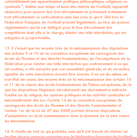
ostensiblement une appartenance politique, philosophique, religieuse ou
syndicale ", limitée aux temps et lieux des matchs de football, apparaît
nécessaire pour assurer leur bon déroulement en prévenant notamment
tout affrontement ou confrontation sans lien avec le sport. Dès lors, la
Fédération française de football pouvait légalement, au titre du pouvoir
réglementaire qui lui est délégué pour le bon déroulement des
compétitions dont elle a la charge, édicter une telle interdiction, qui est
adaptée et proportionnée.
15. Il s'ensuit que les moyens tirés de la méconnaissance des stipulations
des articles 9 et 10 de la convention européenne de sauvegarde des
droits de l'homme et des libertés fondamentales, de l'incompétence de la
Fédération pour édicter une telle interdiction qui, contrairement à ce qui
est soutenu, a été adoptée par son assemblée générale, et du caractère
injustifié de cette interdiction doivent être écartés. Il en est de même, en
tout état de cause, des moyens tirés de la méconnaissance des articles 10
et 11 de la charte des droits fondamentaux de l'Union européenne, de ce
que les dispositions litigieuses introduiraient une discrimination indirecte
fondée sur la religion, les opinions politiques et les activités syndicales et
méconnaîtraient dès lors l'article 14 de la convention européenne de
sauvegarde des droits de l'homme et des libertés fondamentales et
l'article 1er de la loi du 27 mai 2008 portant diverses dispositions
d'adaptation au droit communautaire dans le domaine de la lutte contre
les discriminations.
16. Il résulte de tout ce qui précède, sans qu'il soit besoin de statuer sur
les fins de non-recevoir opposées par la Fédération française de football