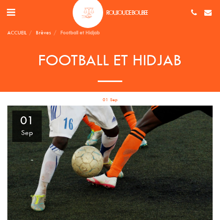
ROUJOU DE BOUBEE
ACCUEIL
Brèves
Football et Hidjab
FOOTBALL ET HIDJAB
01
Sep
01
Sep