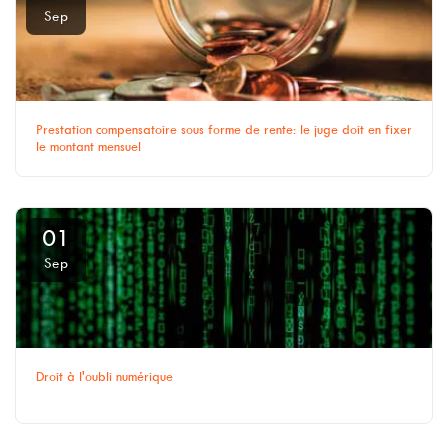
Sep
Prestation compensatoire sous forme de rente: le juge doit en fixer
le montant mensuel
01
Sep
Droit à l'oubli numérique